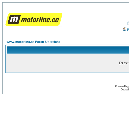
P
www.motorline.cc Foren-Übersicht
Es exi
Powered by
Deutsc