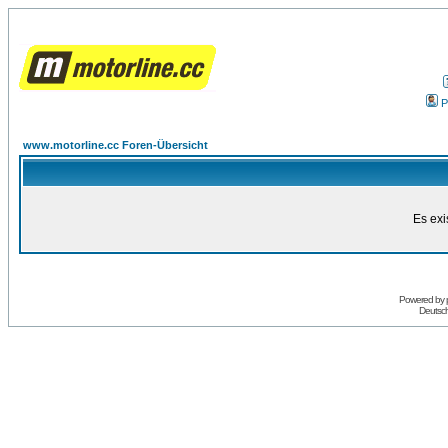
P
www.motorline.cc Foren-Übersicht
Es exi
Powered by
Deutsc