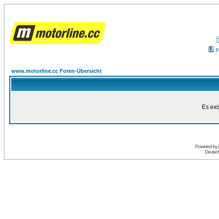
P
www.motorline.cc Foren-Übersicht
Es exi
Powered by
Deutsc