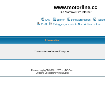
www.motorline.cc
Die Motorwelt im Internet
FAQ
Suchen
Benutzergruppen
Registr
Profil
Einloggen, um private Nachrichten zu lesen
Information
Es existieren keine Gruppen
Powered by
phpBB
© 2001, 2005 phpBB Group
Deutsche Übersetzung von
phpBB.de