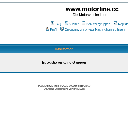
www.motorline.cc
Die Motorwelt im Internet
FAQ
Suchen
Benutzergruppen
Registr
Profil
Einloggen, um private Nachrichten zu lesen
Information
Es existieren keine Gruppen
Powered by
phpBB
© 2001, 2005 phpBB Group
Deutsche Übersetzung von
phpBB.de