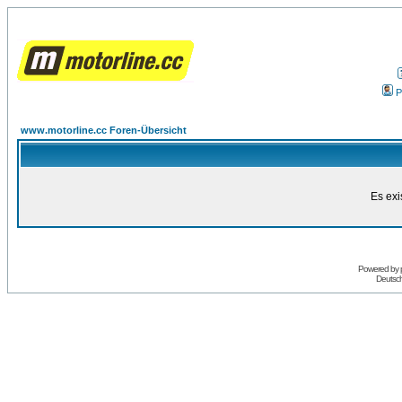
P
www.motorline.cc Foren-Übersicht
Es exi
Powered by
Deutsc