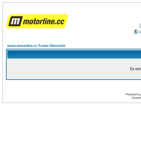
P
www.motorline.cc Foren-Übersicht
Es exi
Powered by
Deutsc