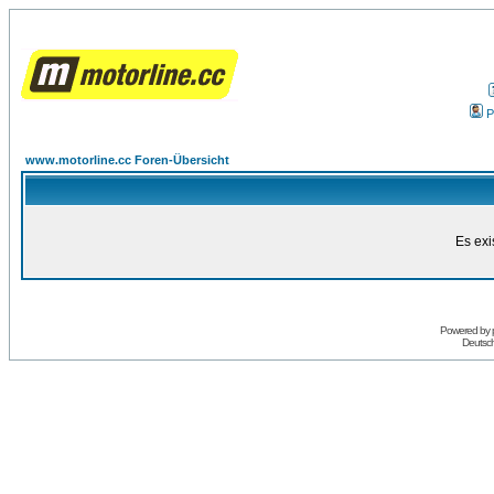
P
www.motorline.cc Foren-Übersicht
Es exi
Powered by
Deutsc