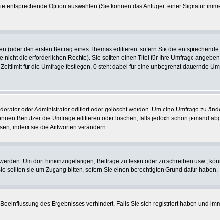
 die entsprechende Option auswählen (Sie können das Anfügen einer Signatur imm
len (oder den ersten Beitrag eines Themas editieren, sofern Sie die entsprechende
e nicht die erforderlichen Rechte). Sie sollten einen Titel für Ihre Umfrage ange
 Zeitlimit für die Umfrage festlegen, 0 steht dabei für eine unbegrenzt dauernde U
tor oder Administrator editiert oder gelöscht werden. Um eine Umfrage zu ändern
nen Benutzer die Umfrage editieren oder löschen; falls jedoch schon jemand abg
sen, indem sie die Antworten verändern.
rden. Um dort hineinzugelangen, Beiträge zu lesen oder zu schreiben usw., könn
 sollten sie um Zugang bitten, sofern Sie einen berechtigten Grund dafür haben.
Beeinflussung des Ergebnisses verhindert. Falls Sie sich registriert haben und im