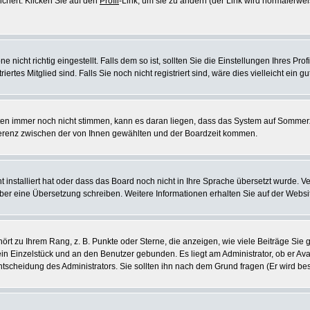
ichert. Klicken Sie auf den
Profil
-Link, um sie zu ändern (der Link wird normalerw
icht richtig eingestellt. Falls dem so ist, sollten Sie die Einstellungen Ihres Profil
rtes Mitglied sind. Falls Sie noch nicht registriert sind, wäre dies vielleicht ein g
eiten immer noch nicht stimmen, kann es daran liegen, dass das System auf Sommerz
erenz zwischen der von Ihnen gewählten und der Boardzeit kommen.
ht installiert hat oder dass das Board noch nicht in Ihre Sprache übersetzt wurde
e selber eine Übersetzung schreiben. Weitere Informationen erhalten Sie auf der Web
rt zu Ihrem Rang, z. B. Punkte oder Sterne, die anzeigen, wie viele Beiträge Si
 ein Einzelstück und an den Benutzer gebunden. Es liegt am Administrator, ob er Ava
scheidung des Administrators. Sie sollten ihn nach dem Grund fragen (Er wird be