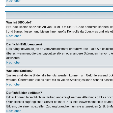
Nach oben
Was ist BBCode?
BBCode ist eine spezielle Art von HTML. Ob Sie BBCode benutzen können, wir
[ und ] umschlossen und bieten Ihnen große Kontrolle darüber, was und wie et
Nach oben
Darf ich HTML benutzen?
Das hängt davon ab, ob es vom Administrator erlaubt wurde. Falls Sie es nich
überschwemmen, die das Layout zerstören oder andere Störungen hervorrufen 
aktivieren.
Nach oben
Was sind Smilies?
Smilies sind kleine Bilder, die benutzt werden können, um Gefühle auszudrücke
werden. Übertreiben Sie es nicht mit zu vielen Smilies; es kann schnell passi
Nach oben
Darf ich Bilder einfügen?
Bilder können tatsächlich im Beitrag angezeigt werden. Allerdings gibt es no
Öffentlichkeit zugänglichen Server befindet. Z. B. http://www.meineseite.de/mei
Bildern, die einen speziellen Zugang brauchen, um sie anzuzeigen (z. B. E-
Nach oben