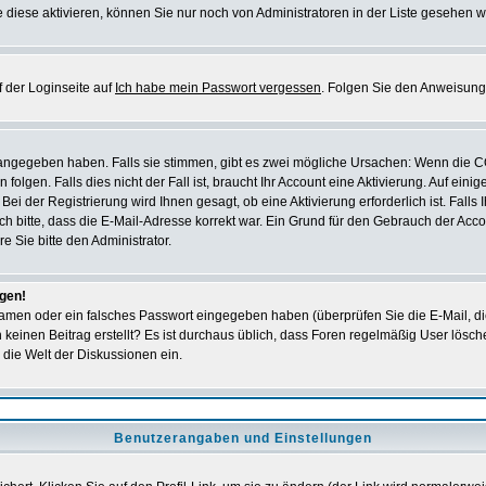
 diese aktivieren, können Sie nur noch von Administratoren in der Liste gesehen w
 der Loginseite auf
Ich habe mein Passwort vergessen
. Folgen Sie den Anweisung
 angegeben haben. Falls sie stimmen, gibt es zwei mögliche Ursachen: Wenn die 
en. Falls dies nicht der Fall ist, braucht Ihr Account eine Aktivierung. Auf einig
ei der Registrierung wird Ihnen gesagt, ob eine Aktivierung erforderlich ist. Falls
ich bitte, dass die E-Mail-Adresse korrekt war. Ein Grund für den Gebrauch der A
e Sie bitte den Administrator.
ggen!
amen oder ein falsches Passwort eingegeben haben (überprüfen Sie die E-Mail, d
och keinen Beitrag erstellt? Es ist durchaus üblich, dass Foren regelmäßig User lös
 die Welt der Diskussionen ein.
Benutzerangaben und Einstellungen