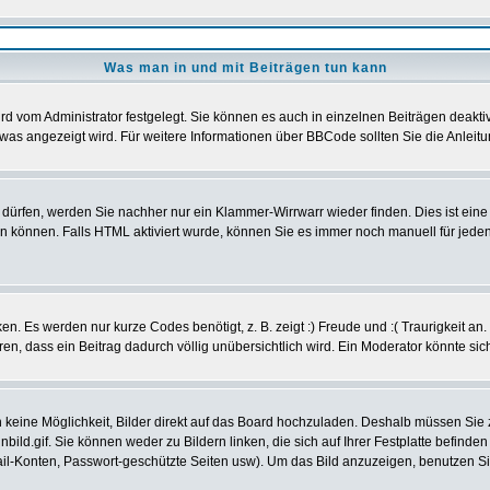
Was man in und mit Beiträgen tun kann
d vom Administrator festgelegt. Sie können es auch in einzelnen Beiträgen deakti
was angezeigt wird. Für weitere Informationen über BBCode sollten Sie die Anleitu
t dürfen, werden Sie nachher nur ein Klammer-Wirrwarr wieder finden. Dies ist ein
können. Falls HTML aktiviert wurde, können Sie es immer noch manuell für jeden
n. Es werden nur kurze Codes benötigt, z. B. zeigt :) Freude und :( Traurigkeit an
eren, dass ein Beitrag dadurch völlig unübersichtlich wird. Ein Moderator könnte si
ch keine Möglichkeit, Bilder direkt auf das Board hochzuladen. Deshalb müssen Sie
nbild.gif. Sie können weder zu Bildern linken, die sich auf Ihrer Festplatte befind
Mail-Konten, Passwort-geschützte Seiten usw). Um das Bild anzuzeigen, benutzen S