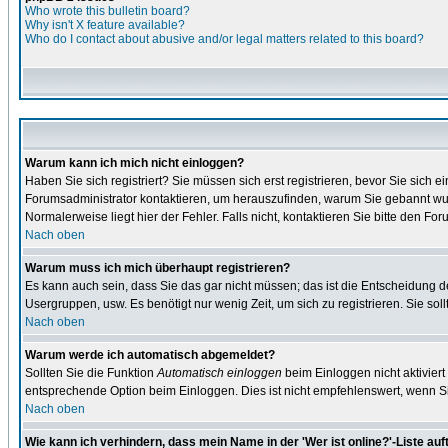
Who wrote this bulletin board?
Why isn't X feature available?
Who do I contact about abusive and/or legal matters related to this board?
Warum kann ich mich nicht einloggen?
Haben Sie sich registriert? Sie müssen sich erst registrieren, bevor Sie sic
Forumsadministrator kontaktieren, um herauszufinden, warum Sie gebannt wur
Normalerweise liegt hier der Fehler. Falls nicht, kontaktieren Sie bitte den F
Nach oben
Warum muss ich mich überhaupt registrieren?
Es kann auch sein, dass Sie das gar nicht müssen; das ist die Entscheidung des 
Usergruppen, usw. Es benötigt nur wenig Zeit, um sich zu registrieren. Sie sollt
Nach oben
Warum werde ich automatisch abgemeldet?
Sollten Sie die Funktion
Automatisch einloggen
beim Einloggen nicht aktiviert
entsprechende Option beim Einloggen. Dies ist nicht empfehlenswert, wenn Sie
Nach oben
Wie kann ich verhindern, dass mein Name in der 'Wer ist online?'-Liste auf