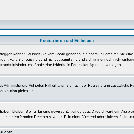
Registrieren und Einloggen
h einloggen können. Wurden Sie vom Board gebannt (in diesem Fall erhalten Sie ein
den. Falls Sie registriert und nicht gebannt sind und sich immer noch nicht einl
orumsadministrator; es könnte eine fehlerhafte Forumskonfiguration vorliegen.
Administrators. Auf jeden Fall erhalten Sie nach der Registrierung zusätzliche Funk
en es also gleich tun.
 haben, bleiben Sie nur für eine gewisse Zeit eingeloggt. Dadurch wird ein Missbra
 an einem fremden Rechner sitzen, z. B. in einer Bücherei oder Universität, im Int
taucht?