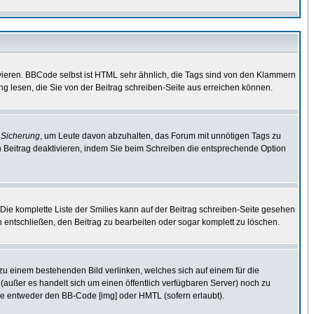
vieren. BBCode selbst ist HTML sehr ähnlich, die Tags sind von den Klammern
ng lesen, die Sie von der Beitrag schreiben-Seite aus erreichen können.
e
Sicherung
, um Leute davon abzuhalten, das Forum mit unnötigen Tags zu
 Beitrag deaktivieren, indem Sie beim Schreiben die entsprechende Option
. Die komplette Liste der Smilies kann auf der Beitrag schreiben-Seite gesehen
ch entschließen, den Beitrag zu bearbeiten oder sogar komplett zu löschen.
 zu einem bestehenden Bild verlinken, welches sich auf einem für die
en (außer es handelt sich um einen öffentlich verfügbaren Server) noch zu
ie entweder den BB-Code [img] oder HMTL (sofern erlaubt).