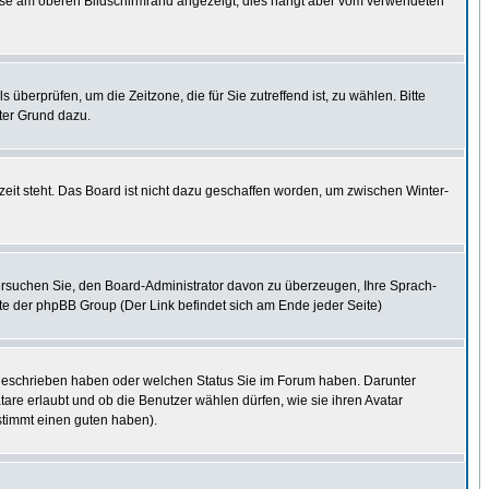
eise am oberen Bildschirmrand angezeigt, dies hängt aber vom verwendeten
s überprüfen, um die Zeitzone, die für Sie zutreffend ist, zu wählen. Bitte
uter Grund dazu.
eit steht. Das Board ist nicht dazu geschaffen worden, um zwischen Winter-
. Versuchen Sie, den Board-Administrator davon zu überzeugen, Ihre Sprach-
site der phpBB Group (Der Link befindet sich am Ende jeder Seite)
e geschrieben haben oder welchen Status Sie im Forum haben. Darunter
tare erlaubt und ob die Benutzer wählen dürfen, wie sie ihren Avatar
stimmt einen guten haben).