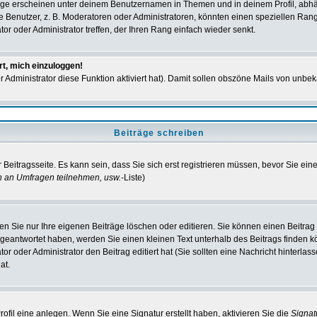
ge erscheinen unter deinem Benutzernamen in Themen und in deinem Profil, abhä
enutzer, z. B. Moderatoren oder Administratoren, könnten einen speziellen Rang h
r oder Administrator treffen, der Ihren Rang einfach wieder senkt.
rt, mich einzuloggen!
er Administrator diese Funktion aktiviert hat). Damit sollen obszöne Mails von un
Beiträge schreiben
Beitragsseite. Es kann sein, dass Sie sich erst registrieren müssen, bevor Sie ei
n an Umfragen teilnehmen, usw.
-Liste)
n Sie nur Ihre eigenen Beiträge löschen oder editieren. Sie können einen Beitrag e
 geantwortet haben, werden Sie einen kleinen Text unterhalb des Beitrags finden kö
or oder Administrator den Beitrag editiert hat (Sie sollten eine Nachricht hinterla
at.
fil eine anlegen. Wenn Sie eine Signatur erstellt haben, aktivieren Sie die
Signa