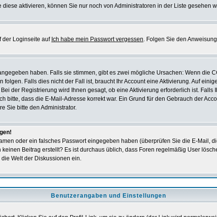
 diese aktivieren, können Sie nur noch von Administratoren in der Liste gesehen w
 der Loginseite auf
Ich habe mein Passwort vergessen
. Folgen Sie den Anweisung
 angegeben haben. Falls sie stimmen, gibt es zwei mögliche Ursachen: Wenn die 
en. Falls dies nicht der Fall ist, braucht Ihr Account eine Aktivierung. Auf einig
ei der Registrierung wird Ihnen gesagt, ob eine Aktivierung erforderlich ist. Falls
ich bitte, dass die E-Mail-Adresse korrekt war. Ein Grund für den Gebrauch der A
e Sie bitte den Administrator.
ggen!
amen oder ein falsches Passwort eingegeben haben (überprüfen Sie die E-Mail, d
och keinen Beitrag erstellt? Es ist durchaus üblich, dass Foren regelmäßig User lös
 die Welt der Diskussionen ein.
Benutzerangaben und Einstellungen