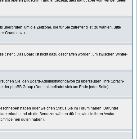
eise am oberen Bildschirmrand angezeigt, dies hängt aber vom verwendeten
s überprüfen, um die Zeitzone, die für Sie zutreffend ist, zu wählen. Bitte
uter Grund dazu.
eit steht. Das Board ist nicht dazu geschaffen worden, um zwischen Winter-
. Versuchen Sie, den Board-Administrator davon zu überzeugen, Ihre Sprach-
site der phpBB Group (Der Link befindet sich am Ende jeder Seite)
e geschrieben haben oder welchen Status Sie im Forum haben. Darunter
tare erlaubt und ob die Benutzer wählen dürfen, wie sie ihren Avatar
stimmt einen guten haben).