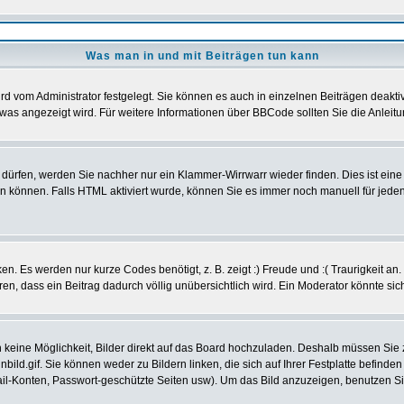
Was man in und mit Beiträgen tun kann
d vom Administrator festgelegt. Sie können es auch in einzelnen Beiträgen deakti
was angezeigt wird. Für weitere Informationen über BBCode sollten Sie die Anleitu
t dürfen, werden Sie nachher nur ein Klammer-Wirrwarr wieder finden. Dies ist ein
können. Falls HTML aktiviert wurde, können Sie es immer noch manuell für jeden
n. Es werden nur kurze Codes benötigt, z. B. zeigt :) Freude und :( Traurigkeit an
eren, dass ein Beitrag dadurch völlig unübersichtlich wird. Ein Moderator könnte si
ch keine Möglichkeit, Bilder direkt auf das Board hochzuladen. Deshalb müssen Sie
nbild.gif. Sie können weder zu Bildern linken, die sich auf Ihrer Festplatte befind
Mail-Konten, Passwort-geschützte Seiten usw). Um das Bild anzuzeigen, benutzen S