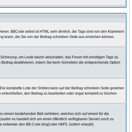
vieren. BBCode selbst ist HTML sehr ähnlich, die Tags sind von den Klammern
ng lesen, die Sie von der Beitrag schreiben-Seite aus erreichen können.
e
Sicherung
, um Leute davon abzuhalten, das Forum mit unnötigen Tags zu
 Beitrag deaktivieren, indem Sie beim Schreiben die entsprechende Option
. Die komplette Liste der Smilies kann auf der Beitrag schreiben-Seite gesehen
ch entschließen, den Beitrag zu bearbeiten oder sogar komplett zu löschen.
 zu einem bestehenden Bild verlinken, welches sich auf einem für die
en (außer es handelt sich um einen öffentlich verfügbaren Server) noch zu
ie entweder den BB-Code [img] oder HMTL (sofern erlaubt).