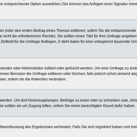
 die entsprechende Option auswählen (Sie können das Anfügen einer Signatur imm
len (oder den ersten Beitrag eines Themas editieren, sofern Sie die entsprechende
e nicht die erforderlichen Rechte). Sie sollten einen Titel für Ihre Umfrage ange
 Zeitlimit für die Umfrage festlegen, 0 steht dabei für eine unbegrenzt dauernde U
tor oder Administrator editiert oder gelöscht werden. Um eine Umfrage zu ändern
nen Benutzer die Umfrage editieren oder löschen; falls jedoch schon jemand abg
sen, indem sie die Antworten verändern.
rden. Um dort hineinzugelangen, Beiträge zu lesen oder zu schreiben usw., könn
 sollten sie um Zugang bitten, sofern Sie einen berechtigten Grund dafür haben.
Beeinflussung des Ergebnisses verhindert. Falls Sie sich registriert haben und im