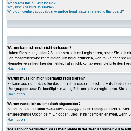
Who wrote this bulletin board?
Why isn't X feature available?
Who do I contact about abusive and/or legal matters related to this board?
Warum kann ich mich nicht einloggen?
Haben Sie sich registriert? Sie müssen sich erst registrieren, bevor Sie sic
Forumsadministrator kontaktieren, um herauszufinden, warum Sie gebannt wur
Normalerweise liegt hier der Fehler. Falls nicht, kontaktieren Sie bitte den F
Nach oben
Warum muss ich mich überhaupt registrieren?
Es kann auch sein, dass Sie das gar nicht müssen; das ist die Entscheidung des 
Usergruppen, usw. Es benötigt nur wenig Zeit, um sich zu registrieren. Sie sollt
Nach oben
Warum werde ich automatisch abgemeldet?
Sollten Sie die Funktion
Automatisch einloggen
beim Einloggen nicht aktiviert
entsprechende Option beim Einloggen. Dies ist nicht empfehlenswert, wenn Sie
Nach oben
Wie kann ich verhindern, dass mein Name in der 'Wer ist online?'-Liste auf