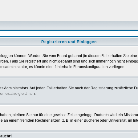
Registrieren und Einloggen
h einloggen können. Wurden Sie vom Board gebannt (in diesem Fall erhalten Sie ein
den. Falls Sie registriert und nicht gebannt sind und sich immer noch nicht einl
orumsadministrator; es könnte eine fehlerhafte Forumskonfiguration vorliegen.
Administrators. Auf jeden Fall erhalten Sie nach der Registrierung zusätzliche Funk
en es also gleich tun.
 haben, bleiben Sie nur für eine gewisse Zeit eingeloggt. Dadurch wird ein Missbra
 an einem fremden Rechner sitzen, z. B. in einer Bücherei oder Universität, im Int
taucht?