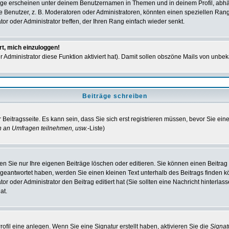
ge erscheinen unter deinem Benutzernamen in Themen und in deinem Profil, abhä
enutzer, z. B. Moderatoren oder Administratoren, könnten einen speziellen Rang h
r oder Administrator treffen, der Ihren Rang einfach wieder senkt.
rt, mich einzuloggen!
er Administrator diese Funktion aktiviert hat). Damit sollen obszöne Mails von un
Beiträge schreiben
Beitragsseite. Es kann sein, dass Sie sich erst registrieren müssen, bevor Sie ei
n an Umfragen teilnehmen, usw.
-Liste)
n Sie nur Ihre eigenen Beiträge löschen oder editieren. Sie können einen Beitrag e
 geantwortet haben, werden Sie einen kleinen Text unterhalb des Beitrags finden kö
or oder Administrator den Beitrag editiert hat (Sie sollten eine Nachricht hinterla
at.
fil eine anlegen. Wenn Sie eine Signatur erstellt haben, aktivieren Sie die
Signa