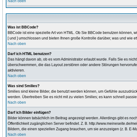
Nach oben
Was ist BBCode?
BBCode ist eine spezielle Art von HTML. Ob Sie BBCode benutzen können, wir
[ und ] umschlossen und bieten Ihnen große Kontrolle darüber, was und wie et
Nach oben
Darf ich HTML benutzen?
Das hängt davon ab, ob es vom Administrator erlaubt wurde. Falls Sie es nich
überschwemmen, die das Layout zerstören oder andere Störungen hervorrufen 
aktivieren.
Nach oben
Was sind Smilies?
Smilies sind kleine Bilder, die benutzt werden können, um Gefühle auszudrücke
werden. Übertreiben Sie es nicht mit zu vielen Smilies; es kann schnell passi
Nach oben
Darf ich Bilder einfügen?
Bilder können tatsächlich im Beitrag angezeigt werden. Allerdings gibt es no
Öffentlichkeit zugänglichen Server befindet. Z. B. http://www.meineseite.de/mei
Bildern, die einen speziellen Zugang brauchen, um sie anzuzeigen (z. B. E-
Nach oben