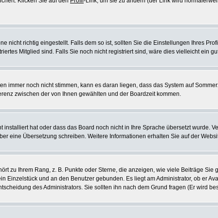
ichert. Klicken Sie auf den
Profil
-Link, um sie zu ändern (der Link wird normalerw
icht richtig eingestellt. Falls dem so ist, sollten Sie die Einstellungen Ihres Profil
rtes Mitglied sind. Falls Sie noch nicht registriert sind, wäre dies vielleicht ein g
eiten immer noch nicht stimmen, kann es daran liegen, dass das System auf Sommerz
erenz zwischen der von Ihnen gewählten und der Boardzeit kommen.
ht installiert hat oder dass das Board noch nicht in Ihre Sprache übersetzt wurde
e selber eine Übersetzung schreiben. Weitere Informationen erhalten Sie auf der Web
rt zu Ihrem Rang, z. B. Punkte oder Sterne, die anzeigen, wie viele Beiträge Si
 ein Einzelstück und an den Benutzer gebunden. Es liegt am Administrator, ob er Ava
scheidung des Administrators. Sie sollten ihn nach dem Grund fragen (Er wird be