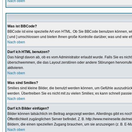
Nach oben
Was ist BBCode?
BBCode ist eine spezielle Art von HTML. Ob Sie BBCode benutzen können, wir
[ und ] umschlossen und bieten Ihnen große Kontrolle darüber, was und wie et
Nach oben
Darf ich HTML benutzen?
Das hängt davon ab, ob es vom Administrator erlaubt wurde. Falls Sie es nich
überschwemmen, die das Layout zerstören oder andere Störungen hervorrufen 
aktivieren.
Nach oben
Was sind Smilies?
Smilies sind kleine Bilder, die benutzt werden können, um Gefühle auszudrücke
werden. Übertreiben Sie es nicht mit zu vielen Smilies; es kann schnell passi
Nach oben
Darf ich Bilder einfügen?
Bilder können tatsächlich im Beitrag angezeigt werden. Allerdings gibt es no
Öffentlichkeit zugänglichen Server befindet. Z. B. http://www.meineseite.de/mei
Bildern, die einen speziellen Zugang brauchen, um sie anzuzeigen (z. B. E-
Nach oben