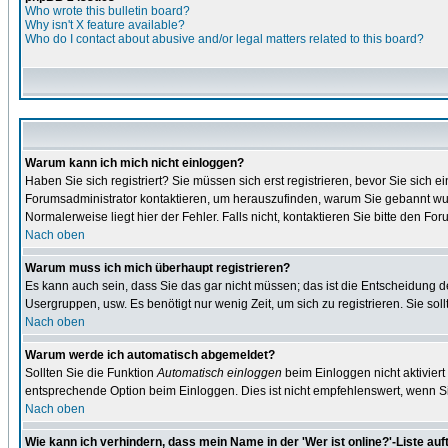
Who wrote this bulletin board?
Why isn't X feature available?
Who do I contact about abusive and/or legal matters related to this board?
Warum kann ich mich nicht einloggen?
Haben Sie sich registriert? Sie müssen sich erst registrieren, bevor Sie sic
Forumsadministrator kontaktieren, um herauszufinden, warum Sie gebannt wur
Normalerweise liegt hier der Fehler. Falls nicht, kontaktieren Sie bitte den F
Nach oben
Warum muss ich mich überhaupt registrieren?
Es kann auch sein, dass Sie das gar nicht müssen; das ist die Entscheidung des 
Usergruppen, usw. Es benötigt nur wenig Zeit, um sich zu registrieren. Sie sollt
Nach oben
Warum werde ich automatisch abgemeldet?
Sollten Sie die Funktion
Automatisch einloggen
beim Einloggen nicht aktiviert
entsprechende Option beim Einloggen. Dies ist nicht empfehlenswert, wenn Sie
Nach oben
Wie kann ich verhindern, dass mein Name in der 'Wer ist online?'-Liste auf