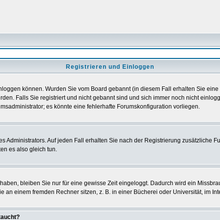
Registrieren und Einloggen
h einloggen können. Wurden Sie vom Board gebannt (in diesem Fall erhalten Sie ein
den. Falls Sie registriert und nicht gebannt sind und sich immer noch nicht einl
orumsadministrator; es könnte eine fehlerhafte Forumskonfiguration vorliegen.
Administrators. Auf jeden Fall erhalten Sie nach der Registrierung zusätzliche Funk
en es also gleich tun.
 haben, bleiben Sie nur für eine gewisse Zeit eingeloggt. Dadurch wird ein Missbra
 an einem fremden Rechner sitzen, z. B. in einer Bücherei oder Universität, im Int
taucht?