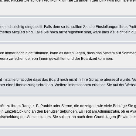
ichert. Klicken Sie auf den
Profil
-Link, um sie zu ändern (der Link wird normalerw
icht richtig eingestellt. Falls dem so ist, sollten Sie die Einstellungen Ihres Profil
rtes Mitglied sind. Falls Sie noch nicht registriert sind, wäre dies vielleicht ein g
eiten immer noch nicht stimmen, kann es daran liegen, dass das System auf Sommerz
erenz zwischen der von Ihnen gewählten und der Boardzeit kommen.
ht installiert hat oder dass das Board noch nicht in Ihre Sprache übersetzt wurde
e selber eine Übersetzung schreiben. Weitere Informationen erhalten Sie auf der Web
rt zu Ihrem Rang, z. B. Punkte oder Sterne, die anzeigen, wie viele Beiträge Si
 ein Einzelstück und an den Benutzer gebunden. Es liegt am Administrator, ob er Ava
scheidung des Administrators. Sie sollten ihn nach dem Grund fragen (Er wird be