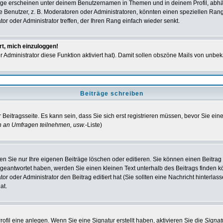
ge erscheinen unter deinem Benutzernamen in Themen und in deinem Profil, abhä
enutzer, z. B. Moderatoren oder Administratoren, könnten einen speziellen Rang h
r oder Administrator treffen, der Ihren Rang einfach wieder senkt.
rt, mich einzuloggen!
er Administrator diese Funktion aktiviert hat). Damit sollen obszöne Mails von un
Beiträge schreiben
Beitragsseite. Es kann sein, dass Sie sich erst registrieren müssen, bevor Sie ei
n an Umfragen teilnehmen, usw.
-Liste)
n Sie nur Ihre eigenen Beiträge löschen oder editieren. Sie können einen Beitrag e
 geantwortet haben, werden Sie einen kleinen Text unterhalb des Beitrags finden kö
or oder Administrator den Beitrag editiert hat (Sie sollten eine Nachricht hinterla
at.
fil eine anlegen. Wenn Sie eine Signatur erstellt haben, aktivieren Sie die
Signa