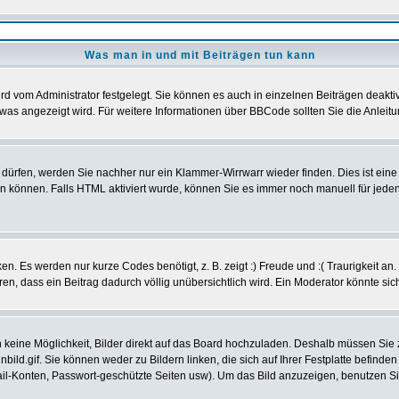
Was man in und mit Beiträgen tun kann
d vom Administrator festgelegt. Sie können es auch in einzelnen Beiträgen deakti
was angezeigt wird. Für weitere Informationen über BBCode sollten Sie die Anleitu
t dürfen, werden Sie nachher nur ein Klammer-Wirrwarr wieder finden. Dies ist ein
können. Falls HTML aktiviert wurde, können Sie es immer noch manuell für jeden
n. Es werden nur kurze Codes benötigt, z. B. zeigt :) Freude und :( Traurigkeit an
eren, dass ein Beitrag dadurch völlig unübersichtlich wird. Ein Moderator könnte si
ch keine Möglichkeit, Bilder direkt auf das Board hochzuladen. Deshalb müssen Sie
nbild.gif. Sie können weder zu Bildern linken, die sich auf Ihrer Festplatte befind
Mail-Konten, Passwort-geschützte Seiten usw). Um das Bild anzuzeigen, benutzen S