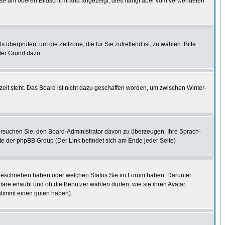
eise am oberen Bildschirmrand angezeigt, dies hängt aber vom verwendeten
s überprüfen, um die Zeitzone, die für Sie zutreffend ist, zu wählen. Bitte
uter Grund dazu.
eit steht. Das Board ist nicht dazu geschaffen worden, um zwischen Winter-
. Versuchen Sie, den Board-Administrator davon zu überzeugen, Ihre Sprach-
site der phpBB Group (Der Link befindet sich am Ende jeder Seite)
e geschrieben haben oder welchen Status Sie im Forum haben. Darunter
tare erlaubt und ob die Benutzer wählen dürfen, wie sie ihren Avatar
stimmt einen guten haben).