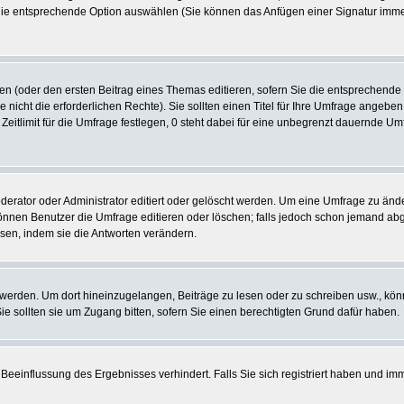
 die entsprechende Option auswählen (Sie können das Anfügen einer Signatur imm
len (oder den ersten Beitrag eines Themas editieren, sofern Sie die entsprechende
e nicht die erforderlichen Rechte). Sie sollten einen Titel für Ihre Umfrage ange
 Zeitlimit für die Umfrage festlegen, 0 steht dabei für eine unbegrenzt dauernde U
tor oder Administrator editiert oder gelöscht werden. Um eine Umfrage zu ändern
nen Benutzer die Umfrage editieren oder löschen; falls jedoch schon jemand abg
sen, indem sie die Antworten verändern.
rden. Um dort hineinzugelangen, Beiträge zu lesen oder zu schreiben usw., könn
 sollten sie um Zugang bitten, sofern Sie einen berechtigten Grund dafür haben.
Beeinflussung des Ergebnisses verhindert. Falls Sie sich registriert haben und im