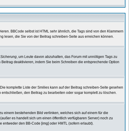
vieren. BBCode selbst ist HTML sehr ähnlich, die Tags sind von den Klammern
ng lesen, die Sie von der Beitrag schreiben-Seite aus erreichen können.
e
Sicherung
, um Leute davon abzuhalten, das Forum mit unnötigen Tags zu
 Beitrag deaktivieren, indem Sie beim Schreiben die entsprechende Option
. Die komplette Liste der Smilies kann auf der Beitrag schreiben-Seite gesehen
ch entschließen, den Beitrag zu bearbeiten oder sogar komplett zu löschen.
 zu einem bestehenden Bild verlinken, welches sich auf einem für die
en (außer es handelt sich um einen öffentlich verfügbaren Server) noch zu
ie entweder den BB-Code [img] oder HMTL (sofern erlaubt).