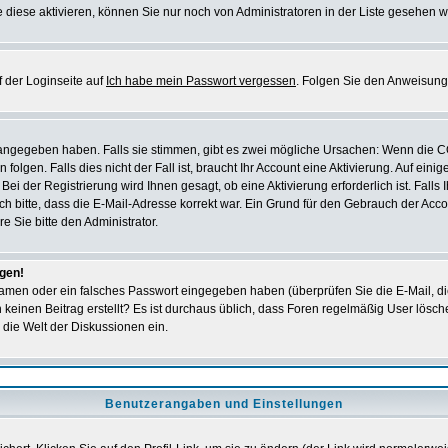
 diese aktivieren, können Sie nur noch von Administratoren in der Liste gesehen w
 der Loginseite auf
Ich habe mein Passwort vergessen
. Folgen Sie den Anweisung
 angegeben haben. Falls sie stimmen, gibt es zwei mögliche Ursachen: Wenn die 
en. Falls dies nicht der Fall ist, braucht Ihr Account eine Aktivierung. Auf einig
ei der Registrierung wird Ihnen gesagt, ob eine Aktivierung erforderlich ist. Falls
ich bitte, dass die E-Mail-Adresse korrekt war. Ein Grund für den Gebrauch der A
e Sie bitte den Administrator.
ggen!
amen oder ein falsches Passwort eingegeben haben (überprüfen Sie die E-Mail, d
och keinen Beitrag erstellt? Es ist durchaus üblich, dass Foren regelmäßig User lös
 die Welt der Diskussionen ein.
Benutzerangaben und Einstellungen