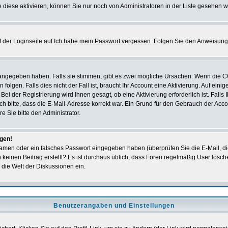
 diese aktivieren, können Sie nur noch von Administratoren in der Liste gesehen w
 der Loginseite auf
Ich habe mein Passwort vergessen
. Folgen Sie den Anweisung
 angegeben haben. Falls sie stimmen, gibt es zwei mögliche Ursachen: Wenn die 
en. Falls dies nicht der Fall ist, braucht Ihr Account eine Aktivierung. Auf einig
ei der Registrierung wird Ihnen gesagt, ob eine Aktivierung erforderlich ist. Falls
ich bitte, dass die E-Mail-Adresse korrekt war. Ein Grund für den Gebrauch der A
e Sie bitte den Administrator.
ggen!
amen oder ein falsches Passwort eingegeben haben (überprüfen Sie die E-Mail, d
och keinen Beitrag erstellt? Es ist durchaus üblich, dass Foren regelmäßig User lös
 die Welt der Diskussionen ein.
Benutzerangaben und Einstellungen