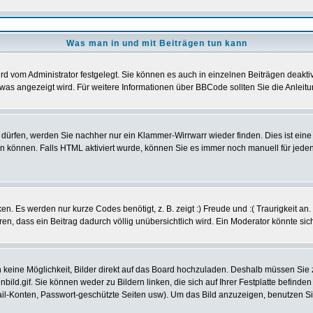
Was man in und mit Beiträgen tun kann
d vom Administrator festgelegt. Sie können es auch in einzelnen Beiträgen deakti
was angezeigt wird. Für weitere Informationen über BBCode sollten Sie die Anleitu
t dürfen, werden Sie nachher nur ein Klammer-Wirrwarr wieder finden. Dies ist ein
können. Falls HTML aktiviert wurde, können Sie es immer noch manuell für jeden
n. Es werden nur kurze Codes benötigt, z. B. zeigt :) Freude und :( Traurigkeit an
eren, dass ein Beitrag dadurch völlig unübersichtlich wird. Ein Moderator könnte si
ch keine Möglichkeit, Bilder direkt auf das Board hochzuladen. Deshalb müssen Sie
nbild.gif. Sie können weder zu Bildern linken, die sich auf Ihrer Festplatte befind
Mail-Konten, Passwort-geschützte Seiten usw). Um das Bild anzuzeigen, benutzen S