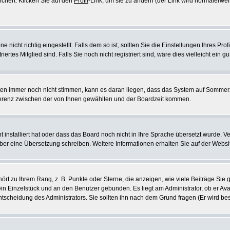
ichert. Klicken Sie auf den
Profil
-Link, um sie zu ändern (der Link wird normalerw
icht richtig eingestellt. Falls dem so ist, sollten Sie die Einstellungen Ihres Profil
rtes Mitglied sind. Falls Sie noch nicht registriert sind, wäre dies vielleicht ein g
eiten immer noch nicht stimmen, kann es daran liegen, dass das System auf Sommerz
erenz zwischen der von Ihnen gewählten und der Boardzeit kommen.
ht installiert hat oder dass das Board noch nicht in Ihre Sprache übersetzt wurde
e selber eine Übersetzung schreiben. Weitere Informationen erhalten Sie auf der Web
rt zu Ihrem Rang, z. B. Punkte oder Sterne, die anzeigen, wie viele Beiträge Si
 ein Einzelstück und an den Benutzer gebunden. Es liegt am Administrator, ob er Ava
scheidung des Administrators. Sie sollten ihn nach dem Grund fragen (Er wird be