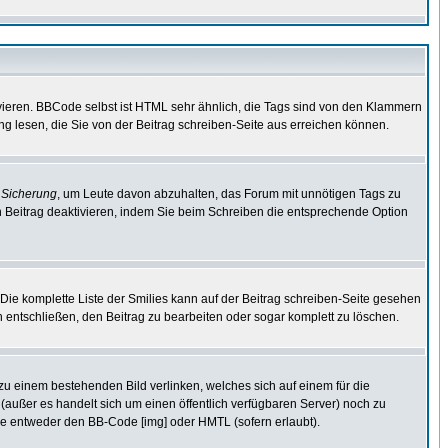
vieren. BBCode selbst ist HTML sehr ähnlich, die Tags sind von den Klammern
ng lesen, die Sie von der Beitrag schreiben-Seite aus erreichen können.
e
Sicherung
, um Leute davon abzuhalten, das Forum mit unnötigen Tags zu
 Beitrag deaktivieren, indem Sie beim Schreiben die entsprechende Option
. Die komplette Liste der Smilies kann auf der Beitrag schreiben-Seite gesehen
ch entschließen, den Beitrag zu bearbeiten oder sogar komplett zu löschen.
 zu einem bestehenden Bild verlinken, welches sich auf einem für die
en (außer es handelt sich um einen öffentlich verfügbaren Server) noch zu
ie entweder den BB-Code [img] oder HMTL (sofern erlaubt).