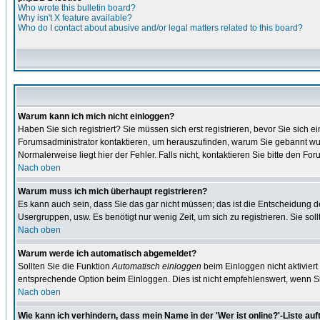
Who wrote this bulletin board?
Why isn't X feature available?
Who do I contact about abusive and/or legal matters related to this board?
Warum kann ich mich nicht einloggen?
Haben Sie sich registriert? Sie müssen sich erst registrieren, bevor Sie sic
Forumsadministrator kontaktieren, um herauszufinden, warum Sie gebannt wur
Normalerweise liegt hier der Fehler. Falls nicht, kontaktieren Sie bitte den F
Nach oben
Warum muss ich mich überhaupt registrieren?
Es kann auch sein, dass Sie das gar nicht müssen; das ist die Entscheidung des 
Usergruppen, usw. Es benötigt nur wenig Zeit, um sich zu registrieren. Sie sollt
Nach oben
Warum werde ich automatisch abgemeldet?
Sollten Sie die Funktion
Automatisch einloggen
beim Einloggen nicht aktiviert
entsprechende Option beim Einloggen. Dies ist nicht empfehlenswert, wenn Sie
Nach oben
Wie kann ich verhindern, dass mein Name in der 'Wer ist online?'-Liste auf