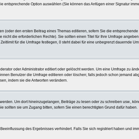
 die entsprechende Option auswählen (Sie können das Anfügen einer Signatur imm
len (oder den ersten Beitrag eines Themas editieren, sofern Sie die entsprechende
e nicht die erforderlichen Rechte). Sie sollten einen Titel für Ihre Umfrage ange
 Zeitlimit für die Umfrage festlegen, 0 steht dabei für eine unbegrenzt dauernde U
tor oder Administrator editiert oder gelöscht werden. Um eine Umfrage zu ändern
nen Benutzer die Umfrage editieren oder löschen; falls jedoch schon jemand abg
sen, indem sie die Antworten verändern.
rden. Um dort hineinzugelangen, Beiträge zu lesen oder zu schreiben usw., könn
 sollten sie um Zugang bitten, sofern Sie einen berechtigten Grund dafür haben.
Beeinflussung des Ergebnisses verhindert. Falls Sie sich registriert haben und im