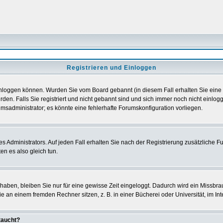
Registrieren und Einloggen
h einloggen können. Wurden Sie vom Board gebannt (in diesem Fall erhalten Sie ein
den. Falls Sie registriert und nicht gebannt sind und sich immer noch nicht einl
orumsadministrator; es könnte eine fehlerhafte Forumskonfiguration vorliegen.
Administrators. Auf jeden Fall erhalten Sie nach der Registrierung zusätzliche Funk
en es also gleich tun.
 haben, bleiben Sie nur für eine gewisse Zeit eingeloggt. Dadurch wird ein Missbra
 an einem fremden Rechner sitzen, z. B. in einer Bücherei oder Universität, im Int
taucht?