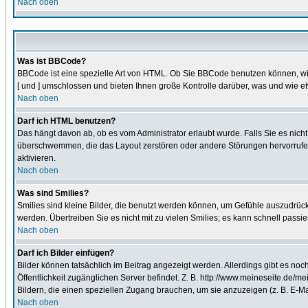
Nach oben
Was ist BBCode?
BBCode ist eine spezielle Art von HTML. Ob Sie BBCode benutzen können, wir
[ und ] umschlossen und bieten Ihnen große Kontrolle darüber, was und wie et
Nach oben
Darf ich HTML benutzen?
Das hängt davon ab, ob es vom Administrator erlaubt wurde. Falls Sie es nich
überschwemmen, die das Layout zerstören oder andere Störungen hervorrufen 
aktivieren.
Nach oben
Was sind Smilies?
Smilies sind kleine Bilder, die benutzt werden können, um Gefühle auszudrücke
werden. Übertreiben Sie es nicht mit zu vielen Smilies; es kann schnell passi
Nach oben
Darf ich Bilder einfügen?
Bilder können tatsächlich im Beitrag angezeigt werden. Allerdings gibt es no
Öffentlichkeit zugänglichen Server befindet. Z. B. http://www.meineseite.de/mei
Bildern, die einen speziellen Zugang brauchen, um sie anzuzeigen (z. B. E-
Nach oben