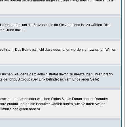
eise am oberen Bildschirmrand angezeigt, dies hängt aber vom verwendeten
s überprüfen, um die Zeitzone, die für Sie zutreffend ist, zu wählen. Bitte
uter Grund dazu.
eit steht. Das Board ist nicht dazu geschaffen worden, um zwischen Winter-
. Versuchen Sie, den Board-Administrator davon zu überzeugen, Ihre Sprach-
site der phpBB Group (Der Link befindet sich am Ende jeder Seite)
e geschrieben haben oder welchen Status Sie im Forum haben. Darunter
tare erlaubt und ob die Benutzer wählen dürfen, wie sie ihren Avatar
stimmt einen guten haben).