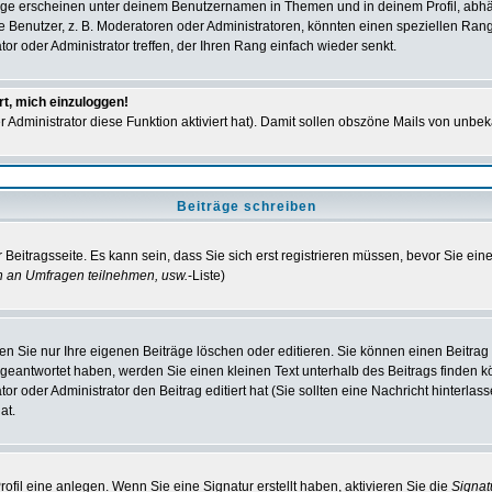
ge erscheinen unter deinem Benutzernamen in Themen und in deinem Profil, abhä
enutzer, z. B. Moderatoren oder Administratoren, könnten einen speziellen Rang h
r oder Administrator treffen, der Ihren Rang einfach wieder senkt.
rt, mich einzuloggen!
er Administrator diese Funktion aktiviert hat). Damit sollen obszöne Mails von un
Beiträge schreiben
Beitragsseite. Es kann sein, dass Sie sich erst registrieren müssen, bevor Sie ei
n an Umfragen teilnehmen, usw.
-Liste)
n Sie nur Ihre eigenen Beiträge löschen oder editieren. Sie können einen Beitrag e
 geantwortet haben, werden Sie einen kleinen Text unterhalb des Beitrags finden kö
or oder Administrator den Beitrag editiert hat (Sie sollten eine Nachricht hinterla
at.
fil eine anlegen. Wenn Sie eine Signatur erstellt haben, aktivieren Sie die
Signa