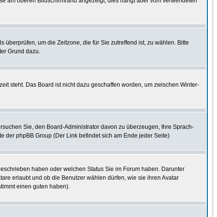
eise am oberen Bildschirmrand angezeigt, dies hängt aber vom verwendeten
s überprüfen, um die Zeitzone, die für Sie zutreffend ist, zu wählen. Bitte
uter Grund dazu.
eit steht. Das Board ist nicht dazu geschaffen worden, um zwischen Winter-
. Versuchen Sie, den Board-Administrator davon zu überzeugen, Ihre Sprach-
site der phpBB Group (Der Link befindet sich am Ende jeder Seite)
e geschrieben haben oder welchen Status Sie im Forum haben. Darunter
tare erlaubt und ob die Benutzer wählen dürfen, wie sie ihren Avatar
stimmt einen guten haben).