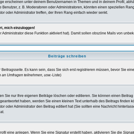
ge erscheinen unter deinem Benutzernamen in Themen und in deinem Profil, abhä
enutzer, z. B. Moderatoren oder Administratoren, könnten einen speziellen Rang h
r oder Administrator treffen, der Ihren Rang einfach wieder senkt.
rt, mich einzuloggen!
er Administrator diese Funktion aktiviert hat). Damit sollen obszöne Mails von un
Beiträge schreiben
Beitragsseite. Es kann sein, dass Sie sich erst registrieren müssen, bevor Sie ei
n an Umfragen teilnehmen, usw.
-Liste)
n Sie nur Ihre eigenen Beiträge löschen oder editieren. Sie können einen Beitrag e
 geantwortet haben, werden Sie einen kleinen Text unterhalb des Beitrags finden kö
or oder Administrator den Beitrag editiert hat (Sie sollten eine Nachricht hinterla
at.
fil eine anlegen. Wenn Sie eine Signatur erstellt haben, aktivieren Sie die
Signa