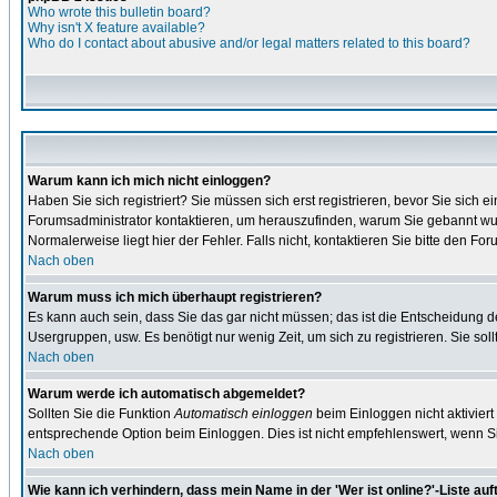
Who wrote this bulletin board?
Why isn't X feature available?
Who do I contact about abusive and/or legal matters related to this board?
Warum kann ich mich nicht einloggen?
Haben Sie sich registriert? Sie müssen sich erst registrieren, bevor Sie sic
Forumsadministrator kontaktieren, um herauszufinden, warum Sie gebannt wur
Normalerweise liegt hier der Fehler. Falls nicht, kontaktieren Sie bitte den F
Nach oben
Warum muss ich mich überhaupt registrieren?
Es kann auch sein, dass Sie das gar nicht müssen; das ist die Entscheidung des 
Usergruppen, usw. Es benötigt nur wenig Zeit, um sich zu registrieren. Sie sollt
Nach oben
Warum werde ich automatisch abgemeldet?
Sollten Sie die Funktion
Automatisch einloggen
beim Einloggen nicht aktiviert
entsprechende Option beim Einloggen. Dies ist nicht empfehlenswert, wenn Sie
Nach oben
Wie kann ich verhindern, dass mein Name in der 'Wer ist online?'-Liste auf