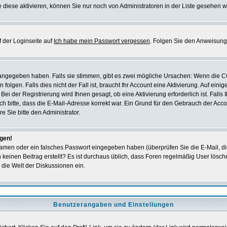
 diese aktivieren, können Sie nur noch von Administratoren in der Liste gesehen w
 der Loginseite auf
Ich habe mein Passwort vergessen
. Folgen Sie den Anweisung
 angegeben haben. Falls sie stimmen, gibt es zwei mögliche Ursachen: Wenn die 
en. Falls dies nicht der Fall ist, braucht Ihr Account eine Aktivierung. Auf einig
ei der Registrierung wird Ihnen gesagt, ob eine Aktivierung erforderlich ist. Falls
ich bitte, dass die E-Mail-Adresse korrekt war. Ein Grund für den Gebrauch der A
e Sie bitte den Administrator.
ggen!
amen oder ein falsches Passwort eingegeben haben (überprüfen Sie die E-Mail, d
och keinen Beitrag erstellt? Es ist durchaus üblich, dass Foren regelmäßig User lös
 die Welt der Diskussionen ein.
Benutzerangaben und Einstellungen