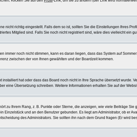
ichert. Klicken Sie auf den
Profil
-Link, um sie zu ändern (der Link wird normalerw
icht richtig eingestellt. Falls dem so ist, sollten Sie die Einstellungen Ihres Profil
rtes Mitglied sind. Falls Sie noch nicht registriert sind, wäre dies vielleicht ein g
eiten immer noch nicht stimmen, kann es daran liegen, dass das System auf Sommerz
erenz zwischen der von Ihnen gewählten und der Boardzeit kommen.
ht installiert hat oder dass das Board noch nicht in Ihre Sprache übersetzt wurde
e selber eine Übersetzung schreiben. Weitere Informationen erhalten Sie auf der Web
rt zu Ihrem Rang, z. B. Punkte oder Sterne, die anzeigen, wie viele Beiträge Si
 ein Einzelstück und an den Benutzer gebunden. Es liegt am Administrator, ob er Ava
scheidung des Administrators. Sie sollten ihn nach dem Grund fragen (Er wird be