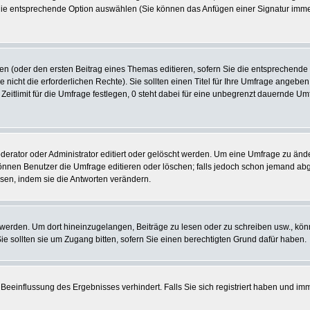
 die entsprechende Option auswählen (Sie können das Anfügen einer Signatur imm
len (oder den ersten Beitrag eines Themas editieren, sofern Sie die entsprechende
e nicht die erforderlichen Rechte). Sie sollten einen Titel für Ihre Umfrage ange
 Zeitlimit für die Umfrage festlegen, 0 steht dabei für eine unbegrenzt dauernde U
tor oder Administrator editiert oder gelöscht werden. Um eine Umfrage zu ändern
nen Benutzer die Umfrage editieren oder löschen; falls jedoch schon jemand abg
sen, indem sie die Antworten verändern.
rden. Um dort hineinzugelangen, Beiträge zu lesen oder zu schreiben usw., könn
 sollten sie um Zugang bitten, sofern Sie einen berechtigten Grund dafür haben.
Beeinflussung des Ergebnisses verhindert. Falls Sie sich registriert haben und im