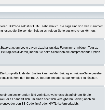
vieren. BBCode selbst ist HTML sehr ähnlich, die Tags sind von den Klammern
ng lesen, die Sie von der Beitrag schreiben-Seite aus erreichen können.
e
Sicherung
, um Leute davon abzuhalten, das Forum mit unnötigen Tags zu
 Beitrag deaktivieren, indem Sie beim Schreiben die entsprechende Option
. Die komplette Liste der Smilies kann auf der Beitrag schreiben-Seite gesehen
ch entschließen, den Beitrag zu bearbeiten oder sogar komplett zu löschen.
 zu einem bestehenden Bild verlinken, welches sich auf einem für die
en (außer es handelt sich um einen öffentlich verfügbaren Server) noch zu
ie entweder den BB-Code [img] oder HMTL (sofern erlaubt).