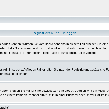
Registrieren und Einloggen
h einloggen können. Wurden Sie vom Board gebannt (in diesem Fall erhalten Sie ein
den. Falls Sie registriert und nicht gebannt sind und sich immer noch nicht einl
orumsadministrator; es könnte eine fehlerhafte Forumskonfiguration vorliegen.
Administrators. Auf jeden Fall erhalten Sie nach der Registrierung zusätzliche Funk
en es also gleich tun.
 haben, bleiben Sie nur für eine gewisse Zeit eingeloggt. Dadurch wird ein Missbra
 an einem fremden Rechner sitzen, z. B. in einer Bücherei oder Universität, im Int
taucht?