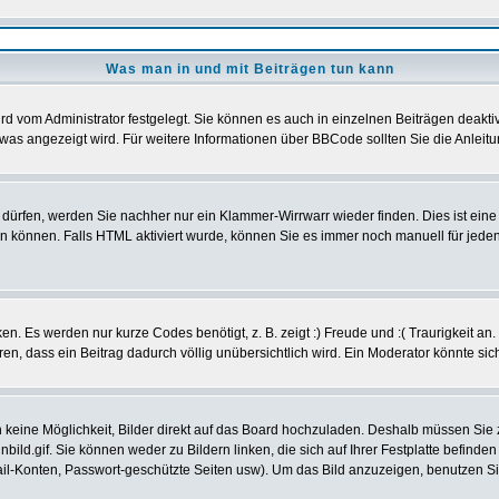
Was man in und mit Beiträgen tun kann
d vom Administrator festgelegt. Sie können es auch in einzelnen Beiträgen deakti
was angezeigt wird. Für weitere Informationen über BBCode sollten Sie die Anleitu
t dürfen, werden Sie nachher nur ein Klammer-Wirrwarr wieder finden. Dies ist ein
können. Falls HTML aktiviert wurde, können Sie es immer noch manuell für jeden
n. Es werden nur kurze Codes benötigt, z. B. zeigt :) Freude und :( Traurigkeit an
eren, dass ein Beitrag dadurch völlig unübersichtlich wird. Ein Moderator könnte si
ch keine Möglichkeit, Bilder direkt auf das Board hochzuladen. Deshalb müssen Sie
nbild.gif. Sie können weder zu Bildern linken, die sich auf Ihrer Festplatte befind
Mail-Konten, Passwort-geschützte Seiten usw). Um das Bild anzuzeigen, benutzen S