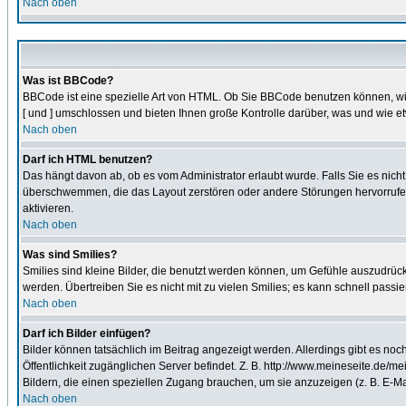
Nach oben
Was ist BBCode?
BBCode ist eine spezielle Art von HTML. Ob Sie BBCode benutzen können, wir
[ und ] umschlossen und bieten Ihnen große Kontrolle darüber, was und wie et
Nach oben
Darf ich HTML benutzen?
Das hängt davon ab, ob es vom Administrator erlaubt wurde. Falls Sie es nich
überschwemmen, die das Layout zerstören oder andere Störungen hervorrufen 
aktivieren.
Nach oben
Was sind Smilies?
Smilies sind kleine Bilder, die benutzt werden können, um Gefühle auszudrücke
werden. Übertreiben Sie es nicht mit zu vielen Smilies; es kann schnell passi
Nach oben
Darf ich Bilder einfügen?
Bilder können tatsächlich im Beitrag angezeigt werden. Allerdings gibt es no
Öffentlichkeit zugänglichen Server befindet. Z. B. http://www.meineseite.de/mei
Bildern, die einen speziellen Zugang brauchen, um sie anzuzeigen (z. B. E-
Nach oben