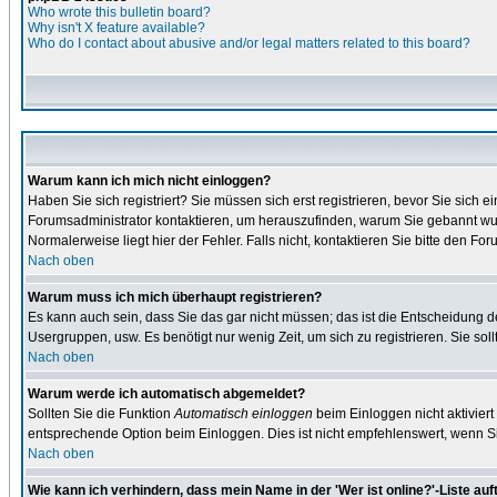
Who wrote this bulletin board?
Why isn't X feature available?
Who do I contact about abusive and/or legal matters related to this board?
Warum kann ich mich nicht einloggen?
Haben Sie sich registriert? Sie müssen sich erst registrieren, bevor Sie sic
Forumsadministrator kontaktieren, um herauszufinden, warum Sie gebannt wur
Normalerweise liegt hier der Fehler. Falls nicht, kontaktieren Sie bitte den F
Nach oben
Warum muss ich mich überhaupt registrieren?
Es kann auch sein, dass Sie das gar nicht müssen; das ist die Entscheidung des 
Usergruppen, usw. Es benötigt nur wenig Zeit, um sich zu registrieren. Sie sollt
Nach oben
Warum werde ich automatisch abgemeldet?
Sollten Sie die Funktion
Automatisch einloggen
beim Einloggen nicht aktiviert
entsprechende Option beim Einloggen. Dies ist nicht empfehlenswert, wenn Sie
Nach oben
Wie kann ich verhindern, dass mein Name in der 'Wer ist online?'-Liste auf