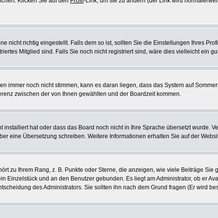
ichert. Klicken Sie auf den
Profil
-Link, um sie zu ändern (der Link wird normalerw
icht richtig eingestellt. Falls dem so ist, sollten Sie die Einstellungen Ihres Profil
rtes Mitglied sind. Falls Sie noch nicht registriert sind, wäre dies vielleicht ein g
eiten immer noch nicht stimmen, kann es daran liegen, dass das System auf Sommerz
erenz zwischen der von Ihnen gewählten und der Boardzeit kommen.
ht installiert hat oder dass das Board noch nicht in Ihre Sprache übersetzt wurde
e selber eine Übersetzung schreiben. Weitere Informationen erhalten Sie auf der Web
rt zu Ihrem Rang, z. B. Punkte oder Sterne, die anzeigen, wie viele Beiträge Si
 ein Einzelstück und an den Benutzer gebunden. Es liegt am Administrator, ob er Ava
scheidung des Administrators. Sie sollten ihn nach dem Grund fragen (Er wird be