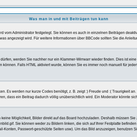
Was man in und mit Beiträgen tun kann
d vom Administrator festgelegt. Sie können es auch in einzelnen Beiträgen deakti
was angezeigt wird. Für weitere Informationen über BBCode sollten Sie die Anleitu
t dürfen, werden Sie nachher nur ein Klammer-Wirrwarr wieder finden. Dies ist ein
können. Falls HTML aktiviert wurde, können Sie es immer noch manuell für jeden
n. Es werden nur kurze Codes benötigt, z. B. zeigt :) Freude und :( Traurigkeit an
eren, dass ein Beitrag dadurch völlig unübersichtlich wird. Ein Moderator könnte si
ch keine Möglichkeit, Bilder direkt auf das Board hochzuladen. Deshalb müssen Sie
nbild.gif. Sie können weder zu Bildern linken, die sich auf Ihrer Festplatte befind
Mail-Konten, Passwort-geschützte Seiten usw). Um das Bild anzuzeigen, benutzen S