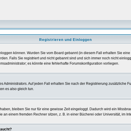
Registrieren und Einloggen
h einloggen können. Wurden Sie vom Board gebannt (in diesem Fall erhalten Sie ein
den. Falls Sie registriert und nicht gebannt sind und sich immer noch nicht einl
orumsadministrator; es könnte eine fehlerhafte Forumskonfiguration vorliegen.
Administrators. Auf jeden Fall erhalten Sie nach der Registrierung zusätzliche Funk
en es also gleich tun.
 haben, bleiben Sie nur für eine gewisse Zeit eingeloggt. Dadurch wird ein Missbra
 an einem fremden Rechner sitzen, z. B. in einer Bücherei oder Universität, im Int
taucht?