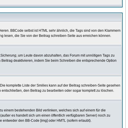
vieren. BBCode selbst ist HTML sehr ähnlich, die Tags sind von den Klammern
ng lesen, die Sie von der Beitrag schreiben-Seite aus erreichen können.
e
Sicherung
, um Leute davon abzuhalten, das Forum mit unnötigen Tags zu
 Beitrag deaktivieren, indem Sie beim Schreiben die entsprechende Option
. Die komplette Liste der Smilies kann auf der Beitrag schreiben-Seite gesehen
ch entschließen, den Beitrag zu bearbeiten oder sogar komplett zu löschen.
 zu einem bestehenden Bild verlinken, welches sich auf einem für die
en (außer es handelt sich um einen öffentlich verfügbaren Server) noch zu
ie entweder den BB-Code [img] oder HMTL (sofern erlaubt).