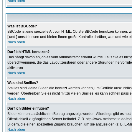
Nach oben
Was ist BBCode?
BBCode ist eine spezielle Art von HTML. Ob Sie BBCode benutzen können, wir
[ und ] umschlossen und bieten Ihnen große Kontrolle darüber, was und wie et
Nach oben
Darf ich HTML benutzen?
Das hängt davon ab, ob es vom Administrator erlaubt wurde. Falls Sie es nich
überschwemmen, die das Layout zerstören oder andere Störungen hervorrufen 
aktivieren.
Nach oben
Was sind Smilies?
Smilies sind kleine Bilder, die benutzt werden können, um Gefühle auszudrücke
werden. Übertreiben Sie es nicht mit zu vielen Smilies; es kann schnell passi
Nach oben
Darf ich Bilder einfügen?
Bilder können tatsächlich im Beitrag angezeigt werden. Allerdings gibt es no
Öffentlichkeit zugänglichen Server befindet. Z. B. http://www.meineseite.de/mei
Bildern, die einen speziellen Zugang brauchen, um sie anzuzeigen (z. B. E-
Nach oben