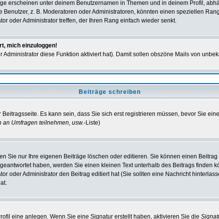
ge erscheinen unter deinem Benutzernamen in Themen und in deinem Profil, abhä
enutzer, z. B. Moderatoren oder Administratoren, könnten einen speziellen Rang h
r oder Administrator treffen, der Ihren Rang einfach wieder senkt.
rt, mich einzuloggen!
er Administrator diese Funktion aktiviert hat). Damit sollen obszöne Mails von un
Beiträge schreiben
Beitragsseite. Es kann sein, dass Sie sich erst registrieren müssen, bevor Sie ei
n an Umfragen teilnehmen, usw.
-Liste)
n Sie nur Ihre eigenen Beiträge löschen oder editieren. Sie können einen Beitrag e
 geantwortet haben, werden Sie einen kleinen Text unterhalb des Beitrags finden kö
or oder Administrator den Beitrag editiert hat (Sie sollten eine Nachricht hinterla
at.
fil eine anlegen. Wenn Sie eine Signatur erstellt haben, aktivieren Sie die
Signa