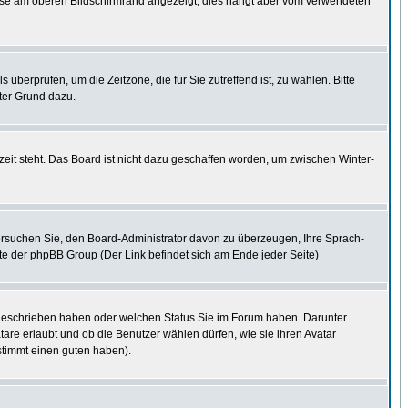
eise am oberen Bildschirmrand angezeigt, dies hängt aber vom verwendeten
s überprüfen, um die Zeitzone, die für Sie zutreffend ist, zu wählen. Bitte
uter Grund dazu.
eit steht. Das Board ist nicht dazu geschaffen worden, um zwischen Winter-
. Versuchen Sie, den Board-Administrator davon zu überzeugen, Ihre Sprach-
site der phpBB Group (Der Link befindet sich am Ende jeder Seite)
e geschrieben haben oder welchen Status Sie im Forum haben. Darunter
tare erlaubt und ob die Benutzer wählen dürfen, wie sie ihren Avatar
stimmt einen guten haben).