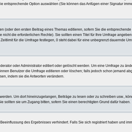
 die entsprechende Option auswählen (Sie können das Anfügen einer Signatur imm
len (oder den ersten Beitrag eines Themas editieren, sofern Sie die entsprechende
e nicht die erforderlichen Rechte). Sie sollten einen Titel für Ihre Umfrage ange
 Zeitlimit für die Umfrage festlegen, 0 steht dabei für eine unbegrenzt dauernde U
tor oder Administrator editiert oder gelöscht werden. Um eine Umfrage zu ändern
nen Benutzer die Umfrage editieren oder löschen; falls jedoch schon jemand abg
sen, indem sie die Antworten verändern.
rden. Um dort hineinzugelangen, Beiträge zu lesen oder zu schreiben usw., könn
 sollten sie um Zugang bitten, sofern Sie einen berechtigten Grund dafür haben.
Beeinflussung des Ergebnisses verhindert. Falls Sie sich registriert haben und im