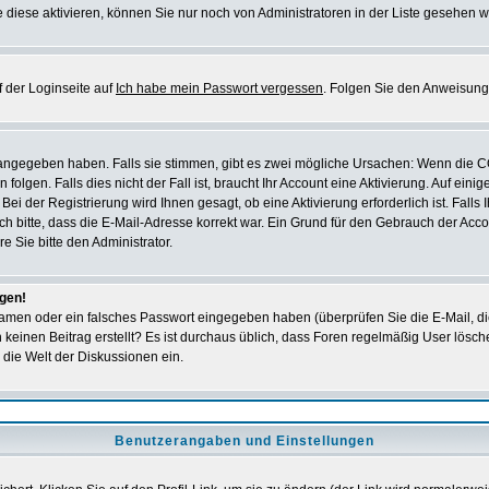
 diese aktivieren, können Sie nur noch von Administratoren in der Liste gesehen w
 der Loginseite auf
Ich habe mein Passwort vergessen
. Folgen Sie den Anweisung
 angegeben haben. Falls sie stimmen, gibt es zwei mögliche Ursachen: Wenn die 
en. Falls dies nicht der Fall ist, braucht Ihr Account eine Aktivierung. Auf einig
ei der Registrierung wird Ihnen gesagt, ob eine Aktivierung erforderlich ist. Falls
ich bitte, dass die E-Mail-Adresse korrekt war. Ein Grund für den Gebrauch der A
e Sie bitte den Administrator.
ggen!
amen oder ein falsches Passwort eingegeben haben (überprüfen Sie die E-Mail, d
och keinen Beitrag erstellt? Es ist durchaus üblich, dass Foren regelmäßig User lös
 die Welt der Diskussionen ein.
Benutzerangaben und Einstellungen