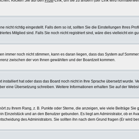
ichert. Klicken Sie auf den
Profil
-Link, um sie zu ändern (der Link wird normalerw
icht richtig eingestellt. Falls dem so ist, sollten Sie die Einstellungen Ihres Profil
rtes Mitglied sind. Falls Sie noch nicht registriert sind, wäre dies vielleicht ein g
eiten immer noch nicht stimmen, kann es daran liegen, dass das System auf Sommerz
erenz zwischen der von Ihnen gewählten und der Boardzeit kommen.
ht installiert hat oder dass das Board noch nicht in Ihre Sprache übersetzt wurde
e selber eine Übersetzung schreiben. Weitere Informationen erhalten Sie auf der Web
rt zu Ihrem Rang, z. B. Punkte oder Sterne, die anzeigen, wie viele Beiträge Si
 ein Einzelstück und an den Benutzer gebunden. Es liegt am Administrator, ob er Ava
scheidung des Administrators. Sie sollten ihn nach dem Grund fragen (Er wird be