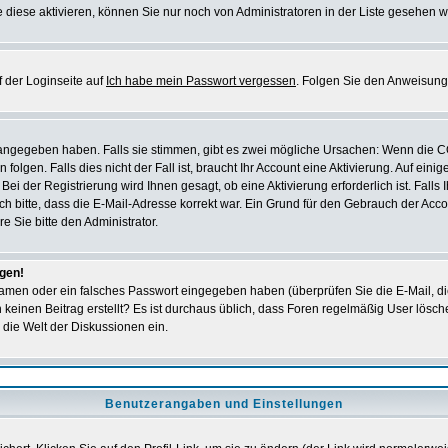
 diese aktivieren, können Sie nur noch von Administratoren in der Liste gesehen w
 der Loginseite auf
Ich habe mein Passwort vergessen
. Folgen Sie den Anweisung
 angegeben haben. Falls sie stimmen, gibt es zwei mögliche Ursachen: Wenn die 
en. Falls dies nicht der Fall ist, braucht Ihr Account eine Aktivierung. Auf einig
ei der Registrierung wird Ihnen gesagt, ob eine Aktivierung erforderlich ist. Falls
ich bitte, dass die E-Mail-Adresse korrekt war. Ein Grund für den Gebrauch der A
e Sie bitte den Administrator.
ggen!
amen oder ein falsches Passwort eingegeben haben (überprüfen Sie die E-Mail, d
och keinen Beitrag erstellt? Es ist durchaus üblich, dass Foren regelmäßig User lös
 die Welt der Diskussionen ein.
Benutzerangaben und Einstellungen