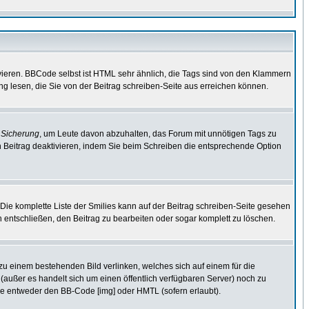
vieren. BBCode selbst ist HTML sehr ähnlich, die Tags sind von den Klammern
ng lesen, die Sie von der Beitrag schreiben-Seite aus erreichen können.
e
Sicherung
, um Leute davon abzuhalten, das Forum mit unnötigen Tags zu
 Beitrag deaktivieren, indem Sie beim Schreiben die entsprechende Option
. Die komplette Liste der Smilies kann auf der Beitrag schreiben-Seite gesehen
ch entschließen, den Beitrag zu bearbeiten oder sogar komplett zu löschen.
 zu einem bestehenden Bild verlinken, welches sich auf einem für die
en (außer es handelt sich um einen öffentlich verfügbaren Server) noch zu
ie entweder den BB-Code [img] oder HMTL (sofern erlaubt).