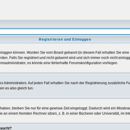
Registrieren und Einloggen
h einloggen können. Wurden Sie vom Board gebannt (in diesem Fall erhalten Sie ein
den. Falls Sie registriert und nicht gebannt sind und sich immer noch nicht einl
orumsadministrator; es könnte eine fehlerhafte Forumskonfiguration vorliegen.
Administrators. Auf jeden Fall erhalten Sie nach der Registrierung zusätzliche Funk
en es also gleich tun.
 haben, bleiben Sie nur für eine gewisse Zeit eingeloggt. Dadurch wird ein Missbra
 an einem fremden Rechner sitzen, z. B. in einer Bücherei oder Universität, im Int
taucht?