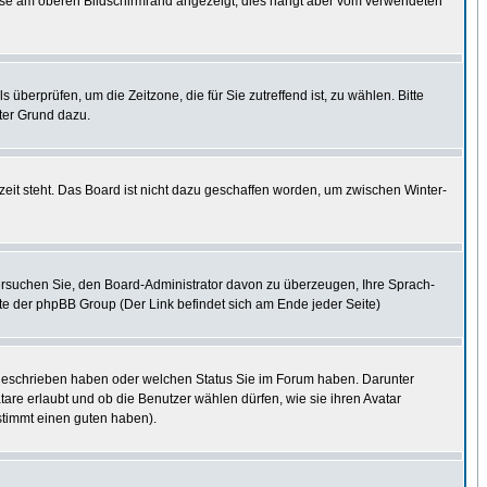
eise am oberen Bildschirmrand angezeigt, dies hängt aber vom verwendeten
s überprüfen, um die Zeitzone, die für Sie zutreffend ist, zu wählen. Bitte
uter Grund dazu.
eit steht. Das Board ist nicht dazu geschaffen worden, um zwischen Winter-
. Versuchen Sie, den Board-Administrator davon zu überzeugen, Ihre Sprach-
site der phpBB Group (Der Link befindet sich am Ende jeder Seite)
e geschrieben haben oder welchen Status Sie im Forum haben. Darunter
tare erlaubt und ob die Benutzer wählen dürfen, wie sie ihren Avatar
stimmt einen guten haben).