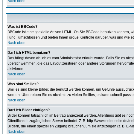
Nach oben
Was ist BBCode?
BBCode ist eine spezielle Art von HTML. Ob Sie BBCode benutzen können, wir
[ und ] umschlossen und bieten Ihnen große Kontrolle darüber, was und wie et
Nach oben
Darf ich HTML benutzen?
Das hängt davon ab, ob es vom Administrator erlaubt wurde. Falls Sie es nich
überschwemmen, die das Layout zerstören oder andere Störungen hervorrufen 
aktivieren.
Nach oben
Was sind Smilies?
Smilies sind kleine Bilder, die benutzt werden können, um Gefühle auszudrücke
werden. Übertreiben Sie es nicht mit zu vielen Smilies; es kann schnell passi
Nach oben
Darf ich Bilder einfügen?
Bilder können tatsächlich im Beitrag angezeigt werden. Allerdings gibt es no
Öffentlichkeit zugänglichen Server befindet. Z. B. http://www.meineseite.de/mei
Bildern, die einen speziellen Zugang brauchen, um sie anzuzeigen (z. B. E-
Nach oben