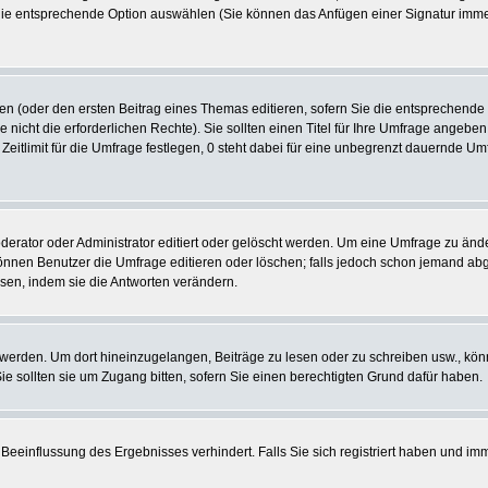
 die entsprechende Option auswählen (Sie können das Anfügen einer Signatur imm
len (oder den ersten Beitrag eines Themas editieren, sofern Sie die entsprechende
e nicht die erforderlichen Rechte). Sie sollten einen Titel für Ihre Umfrage ange
 Zeitlimit für die Umfrage festlegen, 0 steht dabei für eine unbegrenzt dauernde U
tor oder Administrator editiert oder gelöscht werden. Um eine Umfrage zu ändern
nen Benutzer die Umfrage editieren oder löschen; falls jedoch schon jemand abg
sen, indem sie die Antworten verändern.
rden. Um dort hineinzugelangen, Beiträge zu lesen oder zu schreiben usw., könn
 sollten sie um Zugang bitten, sofern Sie einen berechtigten Grund dafür haben.
Beeinflussung des Ergebnisses verhindert. Falls Sie sich registriert haben und im