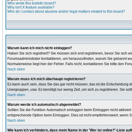
Who wrote this bulletin board?
Why isn't X feature available?
Who do I contact about abusive and/or legal matters related to this board?
Warum kann ich mich nicht einloggen?
Haben Sie sich registriert? Sie müssen sich erst registrieren, bevor Sie sic
Forumsadministrator kontaktieren, um herauszufinden, warum Sie gebannt wur
Normalerweise liegt hier der Fehler. Falls nicht, kontaktieren Sie bitte den F
Nach oben
Warum muss ich mich überhaupt registrieren?
Es kann auch sein, dass Sie das gar nicht müssen; das ist die Entscheidung des 
Usergruppen, usw. Es benötigt nur wenig Zeit, um sich zu registrieren. Sie sollt
Nach oben
Warum werde ich automatisch abgemeldet?
Sollten Sie die Funktion
Automatisch einloggen
beim Einloggen nicht aktiviert
entsprechende Option beim Einloggen. Dies ist nicht empfehlenswert, wenn Sie
Nach oben
Wie kann ich verhindern, dass mein Name in der 'Wer ist online?'-Liste auf