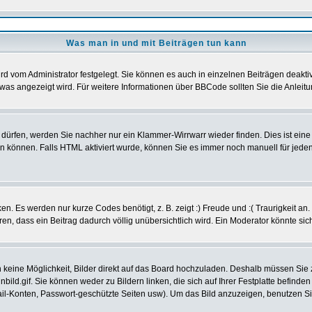
Was man in und mit Beiträgen tun kann
d vom Administrator festgelegt. Sie können es auch in einzelnen Beiträgen deakti
was angezeigt wird. Für weitere Informationen über BBCode sollten Sie die Anleitu
t dürfen, werden Sie nachher nur ein Klammer-Wirrwarr wieder finden. Dies ist ein
können. Falls HTML aktiviert wurde, können Sie es immer noch manuell für jeden
n. Es werden nur kurze Codes benötigt, z. B. zeigt :) Freude und :( Traurigkeit an
eren, dass ein Beitrag dadurch völlig unübersichtlich wird. Ein Moderator könnte si
ch keine Möglichkeit, Bilder direkt auf das Board hochzuladen. Deshalb müssen Sie
nbild.gif. Sie können weder zu Bildern linken, die sich auf Ihrer Festplatte befind
Mail-Konten, Passwort-geschützte Seiten usw). Um das Bild anzuzeigen, benutzen S