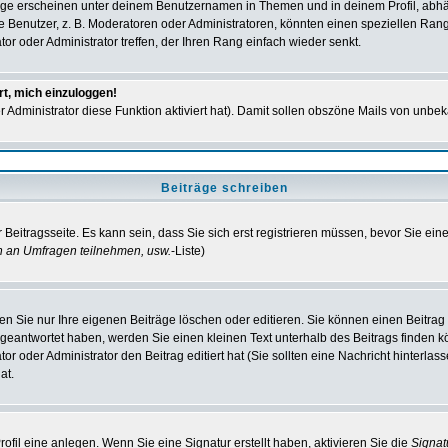
ge erscheinen unter deinem Benutzernamen in Themen und in deinem Profil, abhä
enutzer, z. B. Moderatoren oder Administratoren, könnten einen speziellen Rang h
r oder Administrator treffen, der Ihren Rang einfach wieder senkt.
rt, mich einzuloggen!
er Administrator diese Funktion aktiviert hat). Damit sollen obszöne Mails von un
Beiträge schreiben
Beitragsseite. Es kann sein, dass Sie sich erst registrieren müssen, bevor Sie ei
n an Umfragen teilnehmen, usw.
-Liste)
n Sie nur Ihre eigenen Beiträge löschen oder editieren. Sie können einen Beitrag e
 geantwortet haben, werden Sie einen kleinen Text unterhalb des Beitrags finden kö
or oder Administrator den Beitrag editiert hat (Sie sollten eine Nachricht hinterla
at.
fil eine anlegen. Wenn Sie eine Signatur erstellt haben, aktivieren Sie die
Signa